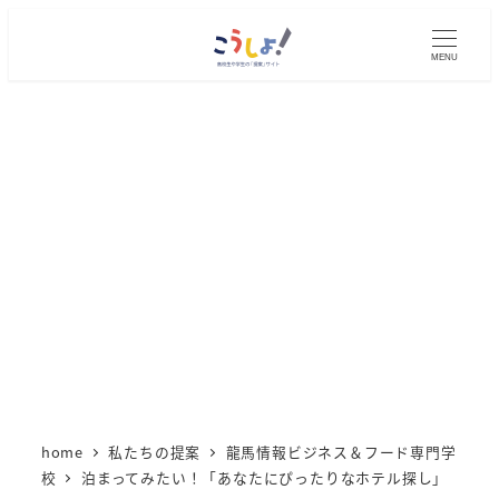
メ
イ
MENU
ン
コ
ン
テ
ン
ツ
へ
移
動
home
私たちの提案
龍馬情報ビジネス＆フード専門学
校
泊まってみたい！「あなたにぴったりなホテル探し」