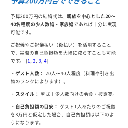
予算200万円台でできること
予算200万円の結婚式は、
親族を中心とした20〜
40名程度の少人数婚・家族婚
であれば十分に実現
可能です。
ご祝儀やご祝儀払い（後払い）を活用すること
で、実際の自己負担額を大幅に減らすことも可能
です。 [
1
,
2
,
3
,
4
]
・
ゲスト人数：
20人〜40人程度（料理や引き出
物のランクによります）。
・
スタイル：
挙式＋少人数向けの会食・披露宴。
・
自己負担額の目安：
ゲスト1人あたりのご祝儀
を3万円と仮定した場合、自己負担額は以下のよ
うになります。