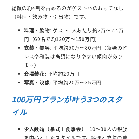
総額の約4割を占めるのがゲストへのおもてなし
（料理・飲み物・引出物）です。
料理・飲物
: ゲスト1人あたり約2万〜2.5万
円（60名で約120万〜150万円）
衣装・美容
: 平均約50万〜80万円（新婦のド
レスや和装は高額になりやすい傾向があり
ます）
会場装花
: 平均約20万円
写真・映像
: 平均約20万〜35万円
100万円プランが叶う3つのスタ
イル
少人数婚（挙式＋食事会）
: 10〜30人の親族
を中心としたスタイルです。料理と衣装の費