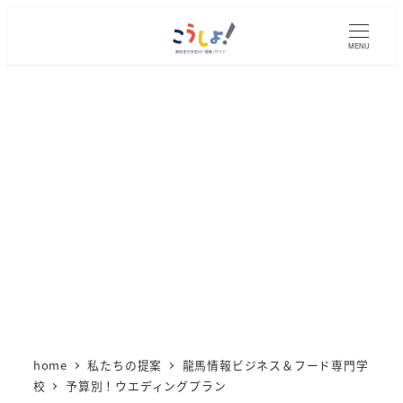
メ
イ
MENU
ン
コ
ン
テ
ン
ツ
へ
移
動
home
私たちの提案
龍馬情報ビジネス＆フード専門学
校
予算別！ウエディングプラン