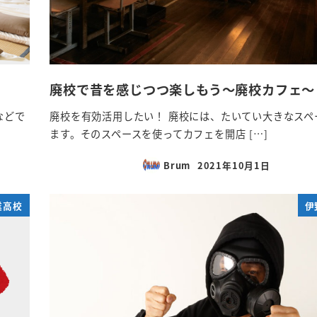
廃校で昔を感じつつ楽しもう～廃校カフェ～
などで
廃校を有効活用したい！ 廃校には、たいてい大きなスペ
ます。そのスペースを使ってカフェを開店 […]
Brum
2021年10月1日
投稿日
業高校
伊