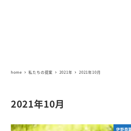
メ
イ
ン
コ
ン
テ
ン
ツ
へ
home
私たちの提案
2021年
2021年10月
移
動
2021年10月
伊野商