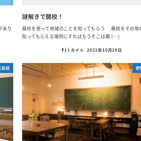
謎解きで開校！
があり
廃校を使って地域のことを知ってもらう 廃校をその地
知ってもらえる場所にすればもうそこは廃 […]
カイト
2021年10月29日
投稿日
業高校
伊