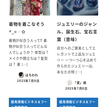
着物を着こなそう
ジュエリーのジャン
^_=‐✩
ル、誕生石、宝石言
葉（意味）
着物が似合う人って⁇ 着
物が似合う人ってどんな
自分へのご褒美としてエ
人でしょうか？ 体型は？
レガントで上品なジュエ
メイクや顔立ちは？髪型
リー 一つ一つ心を込めて
は？ 着 […]
作られたジュエリーは、
あなたの特 […]
はちわれ
2025年7月8日
「愛」様
投稿日
2025年7月8日
投稿日
龍馬情報ビジネス＆フー
龍馬情報ビジネス＆フー