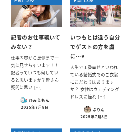
ド専門学校
ド専門学校
記者のお仕事覗いて
いつもとは違う自分
みない？
でゲストの方を虜
に…♥
仕事内容から裏側まで一
気に見せちゃいます！！
人生で１番幸せといわれ
記者っていつも何してい
ている結婚式でのご衣裳
ると思いますか？皆さん
にこだわりはあります
疑問に思い […]
か？ 女性はウェディング
ドレスに憧れ […]
ひみえもん
2025年7月8日
ぷりん
投稿日
2025年7月8日
投稿日