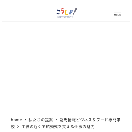
メ
イ
MENU
ン
コ
ン
テ
ン
ツ
へ
移
動
home
私たちの提案
龍馬情報ビジネス＆フード専門学
校
主役の近くで結婚式を支える仕事の魅力