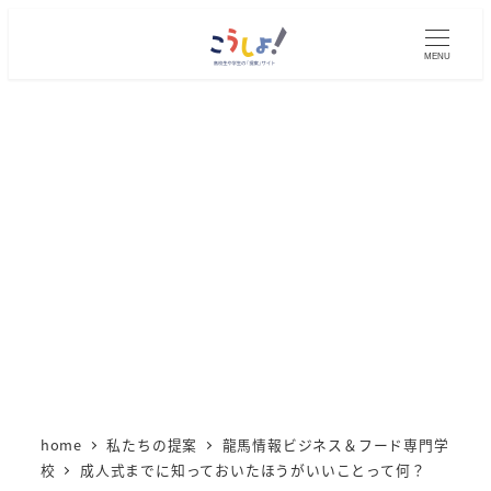
メ
イ
MENU
ン
コ
ン
テ
ン
ツ
へ
移
動
home
私たちの提案
龍馬情報ビジネス＆フード専門学
校
成人式までに知っておいたほうがいいことって何？