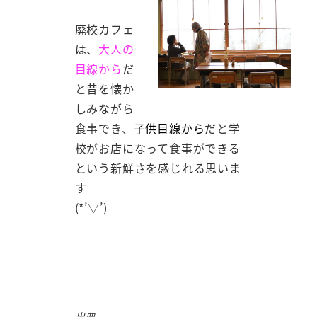
廃校カフェ
は、
大人の
目線から
だ
と昔を懐か
しみながら
食事でき、
子供目線から
だと学
校がお店になって食事ができる
という新鮮さを感じれる思いま
す
(*’▽’)
出典