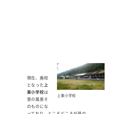
現在、廃校
となった
上
東小学校
は
上東小学校
昔の風景そ
のものにな
っており、ところどころが昔の