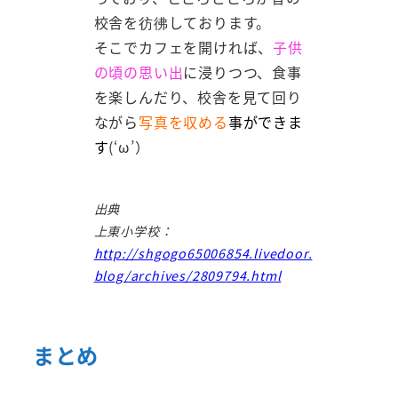
校舎を彷彿しております。
そこでカフェを開ければ、
子供
の頃の思い出
に浸りつつ、食事
を楽しんだり、校舎を見て回り
ながら
写真を収める
事ができま
す
(‘ω’）
出典
上東小学校：
http://shgogo65006854.livedoor.
blog/archives/2809794.html
まとめ