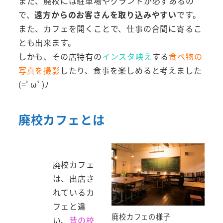
また、廃校には駐車場やグランドが必ずあるの
で、
遠方からのお客さんを取り込みやすい
です。
また、カフェを開くことで、仕事の合間に寄るこ
とも出来ます。
しかも、その店特有の
インスタ映え
する
食べ物の
写真を撮影
したり、食事を楽しめると考えました
(=ﾟωﾟ)ﾉ
廃校カフェとは
廃校カフェ
は、出店さ
れているカ
フェと違
廃校カフェの様子
い、
昔の校