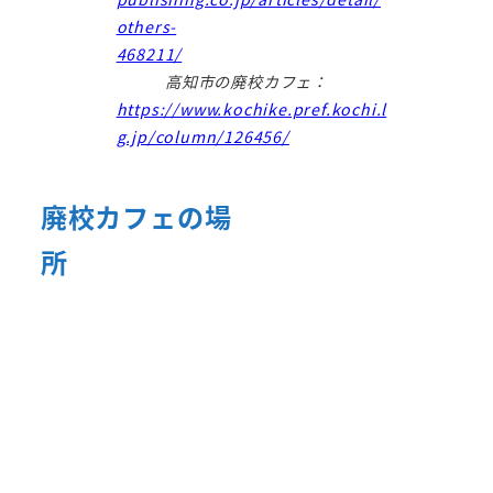
others-
468211/
高知市の廃校カフェ：
https://www.kochike.pref.kochi.l
g.jp/column/126456/
廃校カフェの場
所