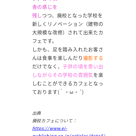
舎の感じを
残し
つつ、廃校となった学校を
新しくリノベーション（建物の
大規模な改修）されて出来たカ
フェです。
しかも、足を踏み入れたお客さ
んは食事を楽しんだり
撮影する
だけでなく、
子供の頃を思い出
しながらその学校の雰囲気
を楽
しむことができるカフェとなっ
ております(｀・ω・´)
出典
廃校カフェについて：
https://www.ei-
publishing.co.jp/articles/detail/