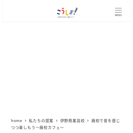
メ
イ
MENU
ン
コ
ン
テ
ン
ツ
へ
移
動
home
私たちの提案
伊野商業高校
廃校で昔を感じ
つつ楽しもう～廃校カフェ～