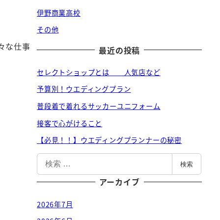
伊野商業高校
その他
々な仕事
最近の投稿
セレクトショップとは 人気店など
予算別！ウエディングプラン
普段着で着れるサッカーユニフォーム
接客で心がけること
【必見！！】ウエディングプランナーの秘密
検
検索
索
アーカイブ
2026年7月