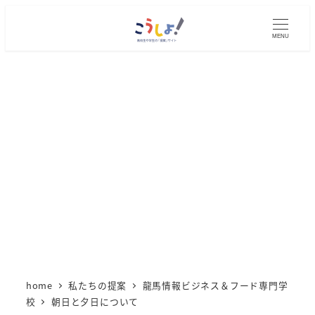
メ
イ
MENU
ン
コ
ン
テ
ン
ツ
へ
移
動
home
私たちの提案
龍馬情報ビジネス＆フード専門学
校
朝日と夕日について