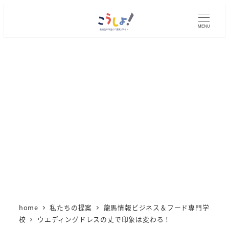
メ
イ
MENU
ン
コ
ン
テ
ン
ツ
へ
移
動
home
私たちの提案
龍馬情報ビジネス＆フード専門学
校
ウエディングドレスの丈で印象は変わる！