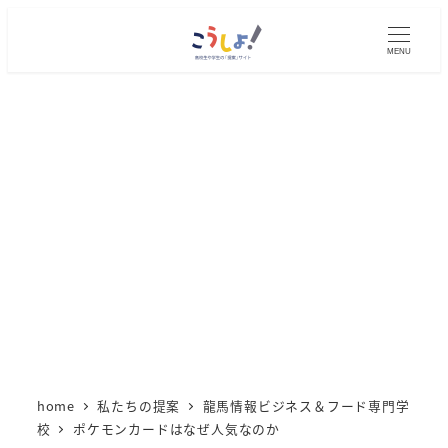
メ
イ
MENU
ン
コ
ン
テ
ン
ツ
へ
移
動
home
私たちの提案
龍馬情報ビジネス＆フード専門学
校
ポケモンカードはなぜ人気なのか