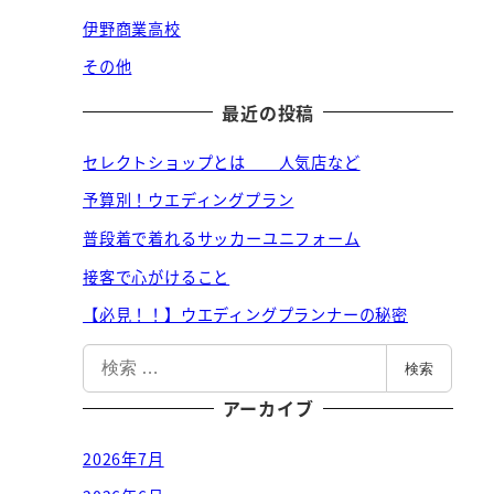
伊野商業高校
その他
最近の投稿
セレクトショップとは 人気店など
予算別！ウエディングプラン
普段着で着れるサッカーユニフォーム
接客で心がけること
【必見！！】ウエディングプランナーの秘密
検
検索
索
アーカイブ
2026年7月